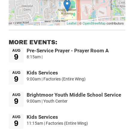
Leaflet
| ©
OpenStreetMap
contributors
MORE EVENTS:
Pre-Service Prayer - Prayer Room A
AUG
9
8:15am |
Kids Services
AUG
9
9:00am | Factories (Entire Wing)
Brightmoor Youth Middle School Service
AUG
9
9:00am | Youth Center
Kids Services
AUG
9
11:15am | Factories (Entire Wing)