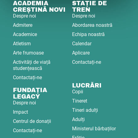
ACADEMIA
STAȚIE DE
CREȘTINĂ NOVI
TREN
Despre noi
Despre noi
Admitere
Abordarea noastră
Academice
Echipa noastră
Atletism
Calendar
Arte frumoase
Aplicare
Activități de viață
Contactați-ne
studențească
Contactați-ne
LUCRĂRI
FUNDAȚIA
Copii
LEGACY
Tineret
Despre noi
Tineri adulți
Impact
Adulți
Centrul de donații
Ministerul bărbaților
Contactați-ne
Frăție