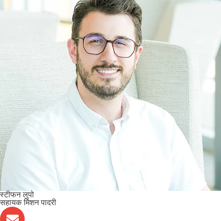
स्टीफन लुपो
सहायक मिशन पादरी