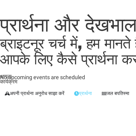
प्रार्थना और देखभा
ब्राइटनूर चर्च में, हम मानत
आपके लिए कैसे प्रार्थना क
अगला
No upcoming events are scheduled
कार्यक्रम
अपनी प्रार्थना अनुरोध साझा करें
प्रार्थना
जल बपतिस्मा