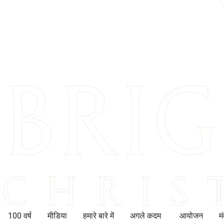
100 वर्ष
मीडिया
हमारे बारे में
अगले कदम
आयोजन
म