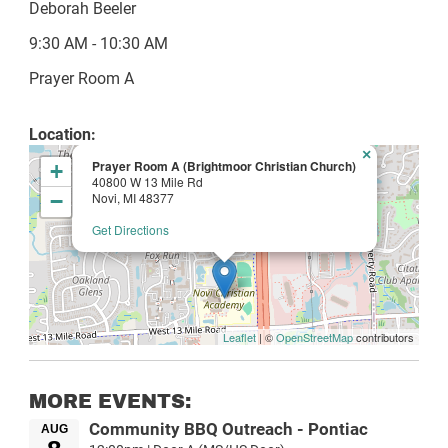
Deborah Beeler
9:30 AM - 10:30 AM
Prayer Room A
Location:
×
Prayer Room A (Brightmoor Christian Church)
+
40800 W 13 Mile Rd
−
Novi, MI 48377
Get Directions
Leaflet
| ©
OpenStreetMap
contributors
MORE EVENTS:
Community BBQ Outreach - Pontiac
AUG