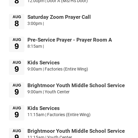
8
12:00pm | Door A (MS/HS Door)
Saturday Zoom Prayer Call
AUG
8
3:00pm |
Pre-Service Prayer - Prayer Room A
AUG
9
8:15am |
Kids Services
AUG
9
9:00am | Factories (Entire Wing)
Brightmoor Youth Middle School Service
AUG
9
9:00am | Youth Center
Kids Services
AUG
9
11:15am | Factories (Entire Wing)
Brightmoor Youth Middle School Service
AUG
9
11:15am | Youth Center