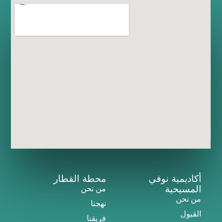
أكاديمية نوفي
محطة القطار
المسيحية
من نحن
من نحن
نهجنا
القبول
فريقنا