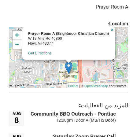
Prayer Room A
Location:
×
Prayer Room A (Brightmoor Christian Church)
+
40800 W 13 Mile Rd
−
Novi, MI 48377
Get Directions
Leaflet
| ©
OpenStreetMap
contributors
المزيد من الفعاليات:
Community BBQ Outreach - Pontiac
AUG
8
12:00pm | Door A (MS/HS Door)
Saturday Zoom Prayer Call
AUG