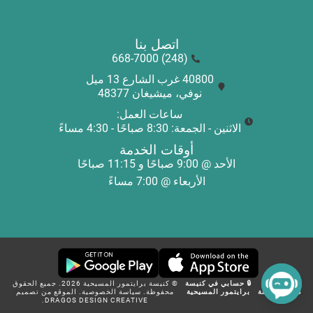
اتصل بنا
(248) 668-7000
40800 غرب الشارع 13 ميل
نوفي، ميشيغان 48377
ساعات العمل:
الاثنين - الجمعة: 8:30 صباحًا - 4:30 مساءً
أوقات الخدمة
الأحد @ 9:00 صباحًا و 11:15 صباحًا
الأربعاء @ 7:00 مساءً
🎸 تسجيل
🔒 حسابي في كنيسة
© كنيسة برايتمور المسيحية 2026. جميع الحقوق
دخول الجوقة
برايتمور المسيحية
محفوظة.
سياسة الخصوصية
.
الموقع من تصميم
DRAGOS DESIGN CREATIVE.