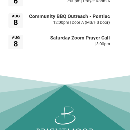
6
7:00pm | Prayer Room A
Community BBQ Outreach - Pontiac
AUG
8
12:00pm | Door A (MS/HS Door)
Saturday Zoom Prayer Call
AUG
8
3:00pm |