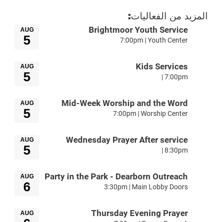
المزيد من الفعاليات:
Brightmoor Youth Service
AUG
5
7:00pm | Youth Center
Kids Services
AUG
5
7:00pm |
Mid-Week Worship and the Word
AUG
5
7:00pm | Worship Center
Wednesday Prayer After service
AUG
5
8:30pm |
Party in the Park - Dearborn Outreach
AUG
6
3:30pm | Main Lobby Doors
Thursday Evening Prayer
AUG